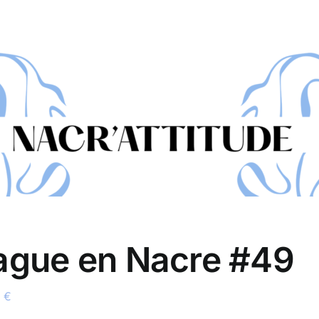
ague en Nacre #49
0
€