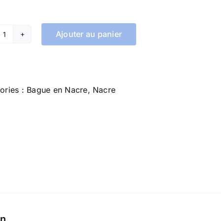
Ajouter au panier
quantité
de
Bague
en
ories :
Bague en Nacre
,
Nacre
Nacre
#49
on