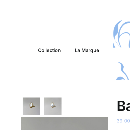
Passer
au
contenu
Collection
La Marque
B
39,0