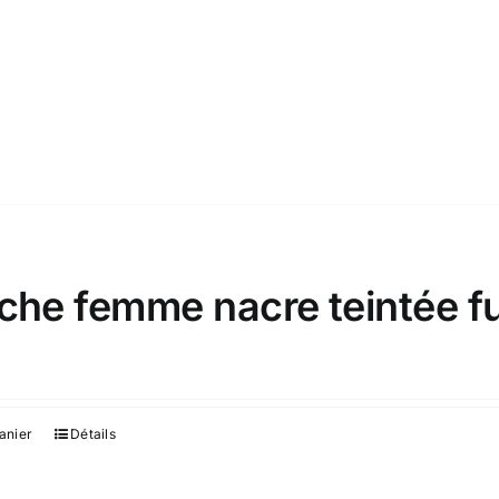
che femme nacre teintée f
€
anier
Détails