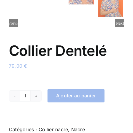
Previous
Next
Collier Dentelé
79,00
€
Ajouter au panier
quantité
de
Collier
Dentelé
Catégories :
Collier nacre
,
Nacre