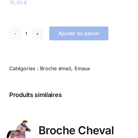
18,00
€
Ajouter au panier
quantité
de
Broche
Vache
Catégories :
Broche émail
,
Emaux
Produits similaires
Broche Cheval