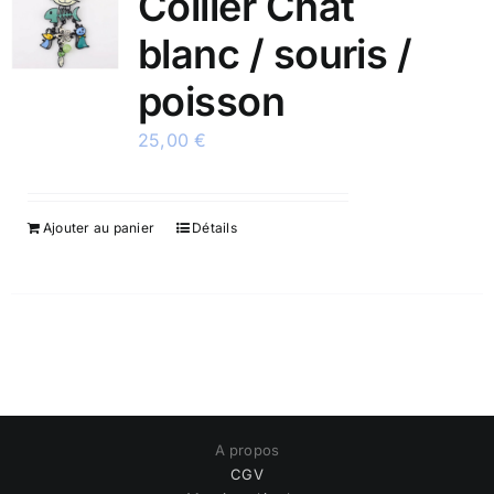
Collier Chat
blanc / souris /
poisson
25,00
€
Ajouter au panier
Détails
A propos
CGV