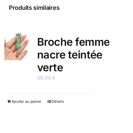
modèle
Produits similaires
n°1
Broche femme
nacre teintée
verte
39,00
€
Ajouter au panier
Détails