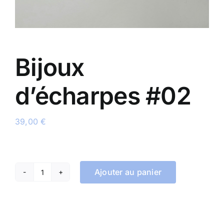
Bijoux
d’écharpes #02
39,00
€
Ajouter au panier
quantité
de
Bijoux
d'écharpes